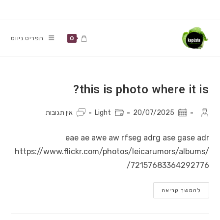
Ski
t
conten
תפריט ניווט
0
this is photo where it is?
מחבר:
פורסם:
קטגוריה:
תגובות:
20/07/2025
Light
אין תגובות
eae ae awe aw rfseg adrg ase gase adr
https://www.flickr.com/photos/leicarumors/albums/
72157683364292776/
This
להמשך קריאה
Is
Photo
Where
It