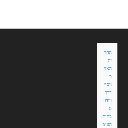
תחת
ית 
האת
ר 
נוסף 
דרך 
ווידג׳
ט 
בתוך 
העיצ