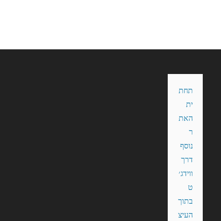
תחת
ית 
האת
ר 
נוסף 
דרך 
ווידג׳
ט 
בתוך 
העיצ