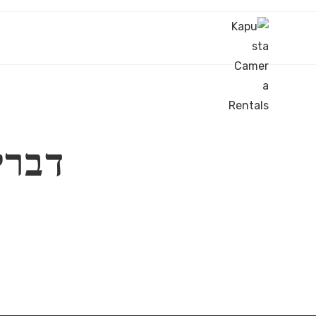
Ski
t
conten
דברי