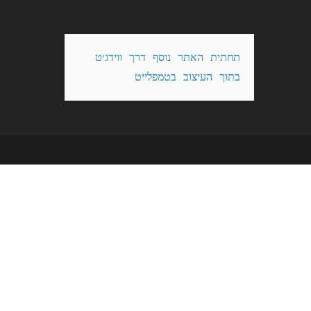
תחתית האתר נוסף דרך ווידג׳ט 
בתוך העיצוב בטמפלייט