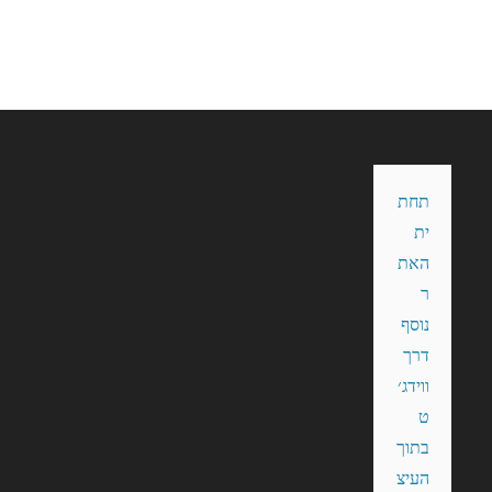
תחת
ית 
האת
ר 
נוסף 
דרך 
ווידג׳
ט 
בתוך 
העיצ