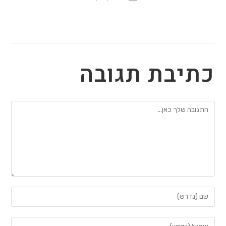
כתיבת תגובה
להגיב
הזן
את
השם
הזן