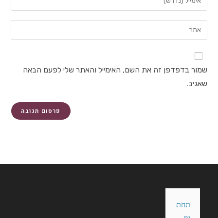
שלך
את
או
כתובת
הזן
שם
דואר
את
משתמש
האלקטרוני
כתובת
כדי
שלך
אתר
להגיב
שמור בדפדפן זה את השם, האימייל והאתר שלי לפעם הבאה
כדי
האינטרנט
להגיב
שאגיב.
שלך
(אופציונלי)
תחת