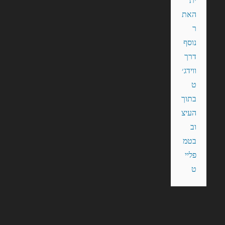
ית 
האת
ר 
נוסף 
דרך 
ווידג׳
ט 
בתוך 
העיצ
וב 
בטמ
פליי
ט